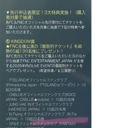
▼先行申込者限定！3大特典実施！（購入
者対象で抽選）
各FC＆FNCオフィシャル先行受付にてチケットを
ご購入いただいた方を対象に抽選で下記の特典へ参
加いただけます。
① KINGDOM賞
★FNC主催公演の『最前列チケット』を総
勢65組130名様にプレゼント！
各FC先行にてチケットをご購入いただいた方のなか
から抽選でFNC ENTERTAINMENT JAPAN が主催
する2026年内のLIVE EVENTの最前列チケットを
ペアでプレゼント。（希望会場／１公演限り）
・FTISLANDオフィシャルファンクラブ
(Primadonna Japan・FTISLAND☆ワールド) ＞ 10
組20名様
・CNBLUEオフィシャルファンクラブ(BOICE
JAPAN・CNBLUE★mobile) ＞ 10組20名様
・JUNG HAE INオフィシャルファンクラブ
（HAEINESS JAPAN）＞ 10組20名様
・N.Flying オフィシャルファンクラブ（N.Fia
JAPAN）＞ 10組20名様
・SF9オフィシャルファンクラブ（FANTASY