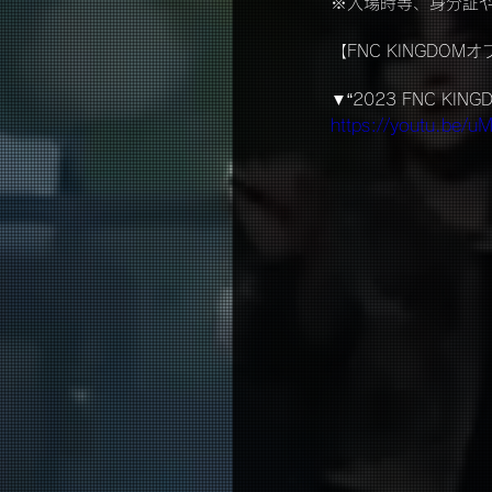
※入場時等、身分証
【FNC KINGDO
▼“2023 FNC KINGDOM
https://youtu.be