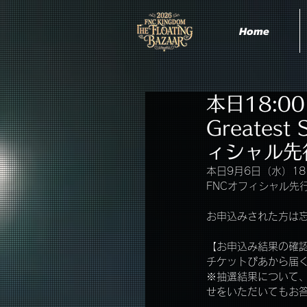
Home
本日18:00
Greate
ィシャル先
本日9月6日（水）18:0
FNCオフィシャル先
お申込みされた方は
【お申込み結果の確
チケットぴあから届
※抽選結果について、各
せをいただいてもお