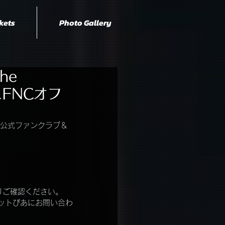
kets
Photo Gallery
he
＆FNCオフ
』各日本公式ファンクラブ＆
りご確認ください。
チケットぴあにお問い合わ