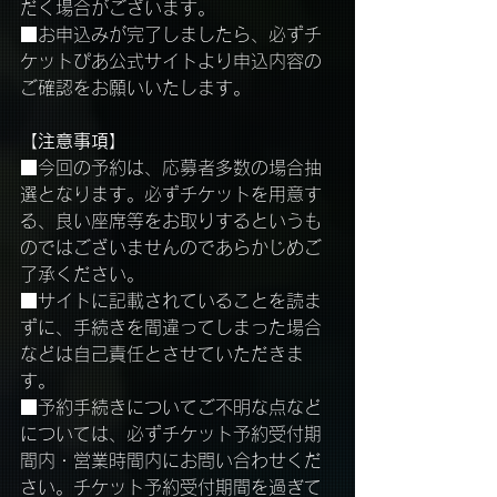
だく場合がございます。
■お申込みが完了しましたら、必ずチ
ケットぴあ公式サイトより申込内容の
ご確認をお願いいたします。
【注意事項】
■今回の予約は、応募者多数の場合抽
選となります。必ずチケットを用意す
る、良い座席等をお取りするというも
のではございませんのであらかじめご
了承ください。
■サイトに記載されていることを読ま
ずに、手続きを間違ってしまった場合
などは自己責任とさせていただきま
す。
■予約手続きについてご不明な点など
については、必ずチケット予約受付期
間内・営業時間内にお問い合わせくだ
さい。チケット予約受付期間を過ぎて