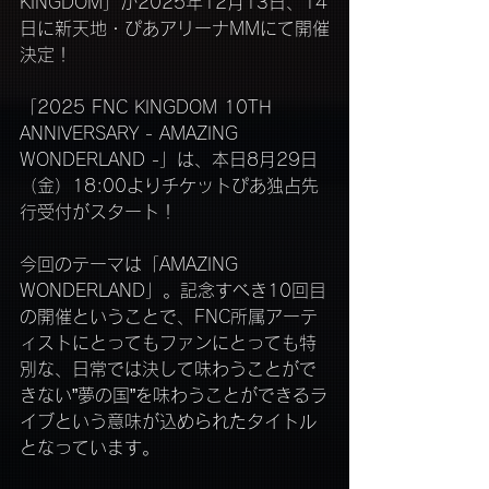
KINGDOM」が2025年12月13日、14
日に新天地・ぴあアリーナMMにて開催
決定！
「2025 FNC KINGDOM 10TH 
ANNIVERSARY - AMAZING 
WONDERLAND -」は、本日8月29日
（金）18:00よりチケットぴあ独占先
行受付がスタート！
今回のテーマは「AMAZING 
WONDERLAND」。記念すべき10回目
の開催ということで、FNC所属アーテ
ィストにとってもファンにとっても特
別な、日常では決して味わうことがで
きない”夢の国”を味わうことができるラ
イブという意味が込められたタイトル
となっています。