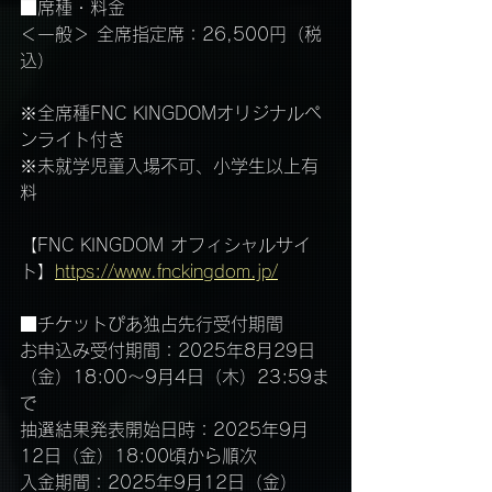
■席種・料金
＜一般＞ 全席指定席：26,500円（税
込）
※全席種FNC KINGDOMオリジナルペ
ンライト付き
※未就学児童入場不可、小学生以上有
料
【FNC KINGDOM オフィシャルサイ
ト】
https://www.fnckingdom.jp/
■チケットぴあ独占先行受付期間
お申込み受付期間：2025年8月29日
（金）18:00～9月4日（木）23:59ま
で
抽選結果発表開始日時：2025年9月
12日（金）18:00頃から順次
入金期間：2025年9月12日（金）