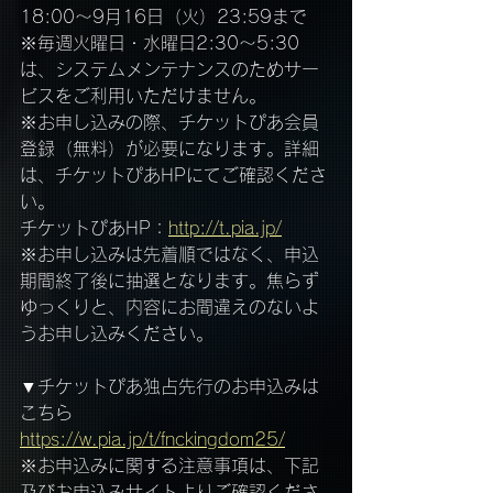
18:00～9月16日（火）23:59まで
※毎週火曜日・水曜日2:30～5:30
は、システムメンテナンスのためサー
ビスをご利用いただけません。
※お申し込みの際、チケットぴあ会員
登録（無料）が必要になります。詳細
は、チケットぴあHPにてご確認くださ
い。
チケットぴあHP：
http://t.pia.jp/
※お申し込みは先着順ではなく、申込
期間終了後に抽選となります。焦らず
ゆっくりと、内容にお間違えのないよ
うお申し込みください。
▼チケットぴあ独占先行のお申込みは
こちら
https://w.pia.jp/t/fnckingdom25/
※お申込みに関する注意事項は、下記
及びお申込みサイトよりご確認くださ