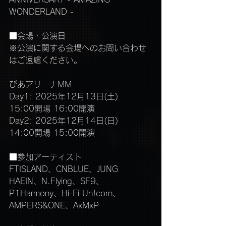
WONDERLAND -
■会場・公演日
※公演に関する会場へのお問い合わせ
はご遠慮ください。
ぴあアリーナMM
Day1: 2025年12月13日(土)　 
15:00開場 16:00開演
Day2: 2025年12月14日(日)　 
14:00開場 15:00開演
■参加アーティスト
FTISLAND、CNBLUE、JUNG 
HAEIN、N.Flying、SF9、
P1Harmony、Hi-Fi Un!corn、
AMPERS&ONE、AxMxP