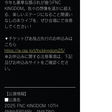
今年も豪華な顔ぶれが揃うFNC 
KINGDOM。我々の想像を遥かに超え
る、楽しいステージになること間違い
なしの本ライブを、ぜひ会場にて体感
してください！
▼チケットぴあ独占先行のお申込みは
こちら
https://w.pia.jp/t/fnckingdom25/
※お申込みに関する注意事項は、下記
及びお申込みサイトをご確認くださ
い。
【公演情報】
■公演名
2025 FNC KINGDOM 10TH 
ANNIVERSARY - AMAZING 