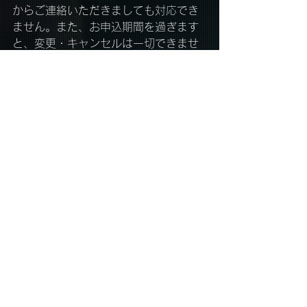
からご連絡いただきましても対応でき
ません。また、お申込期間を過ぎます
と、変更・キャンセルは一切できませ
んのでご注意ください。ご予定をよく
ご確認の上、お申し込みください。
■チケットの再発行や購入証明書の発
行は一切できません。個人の責任にお
いて厳重に管理してください。
■公演日当日に起こったトラブルは、
必ずその場で現地係員の方に各自で交
渉し問題を解決してください。公演終
了後にご連絡いただいても事実確認が
できませんので、対応できません。
■お客様有志による企画実行の許可が
欲しい等のご連絡をいただいても、仲
介・協力・支援は出来ません。
■公演当日に車椅子でのご来場・ご鑑
賞をご希望される方は、チケットが確
保でき次第（ご入金完了後）、下記