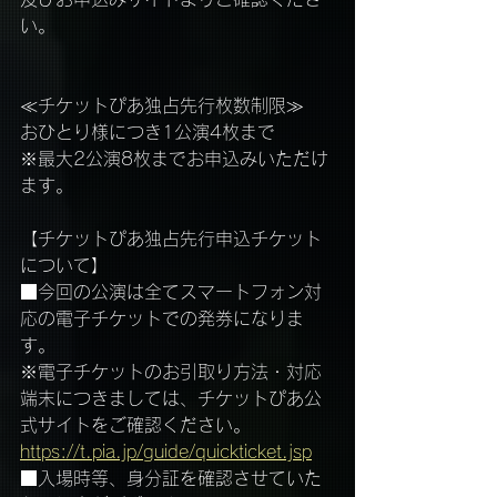
い。
≪チケットぴあ独占先行枚数制限≫
おひとり様につき1公演4枚まで
※最大2公演8枚までお申込みいただけ
ます。
【チケットぴあ独占先行申込チケット
について】
■今回の公演は全てスマートフォン対
応の電子チケットでの発券になりま
す。
※電子チケットのお引取り方法・対応
端末につきましては、チケットぴあ公
式サイトをご確認ください。
https://t.pia.jp/guide/quickticket.jsp
■入場時等、身分証を確認させていた