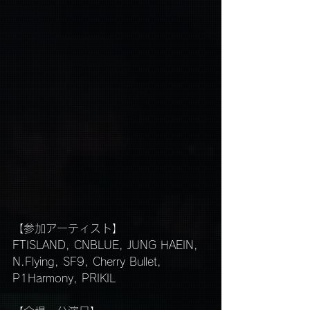
【参加アーティスト】　
FTISLAND, CNBLUE, JUNG HAEIN, 
N.Flying, SF9, Cherry Bullet, 
P1Harmony, PRIKIL