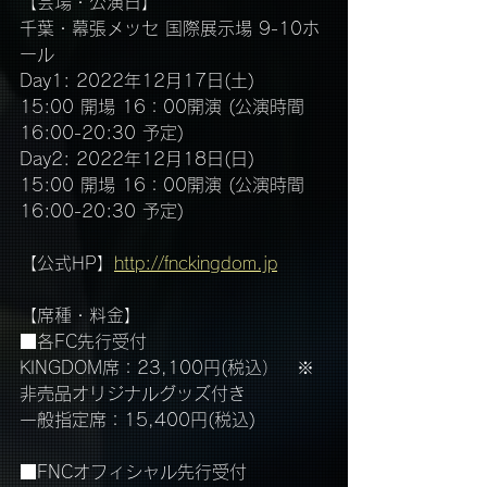
【会場・公演日】
千葉・幕張メッセ 国際展示場 9-10ホ
ール
Day1: 2022年12月17日(土)　
15:00 開場 16：00開演 (公演時間　
16:00-20:30 予定)
Day2: 2022年12月18日(日)　
15:00 開場 16：00開演 (公演時間　
16:00-20:30 予定)
【公式HP】
http://fnckingdom.jp
【席種・料金】
■各FC先行受付
KINGDOM席：23,100円(税込）　※
非売品オリジナルグッズ付き
一般指定席：15,400円(税込)
■FNCオフィシャル先行受付