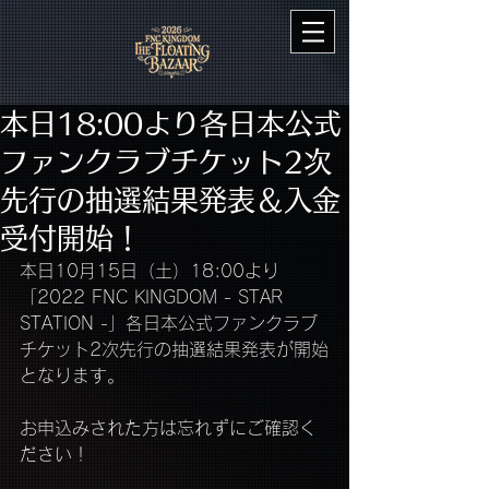
本日18:00より各日本公式
ファンクラブチケット2次
先行の抽選結果発表＆入金
受付開始！
本日10月15日（土）18:00より
「2022 FNC KINGDOM - STAR 
STATION -」各日本公式ファンクラブ
チケット2次先行の抽選結果発表が開始
となります。
お申込みされた方は忘れずにご確認く
ださい！