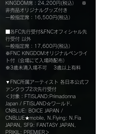
KINGDOM席：24,200円(税込）　※
非売品オリジナルグッズ付き
一般指定席：16,500円(税込）
■各FC先行受付&FNCオフィシャル先
行受付 以外
一般指定席：17,600円(税込）
※FNC KINGDOMオリジナルペンライ
ト付（会場にて入場時配布）　　
※3歳未満入場不可　 3歳以上有料
▼FNC所属アーティスト 各日本公式フ
ァンクラブ2次先行受付
＜対象：FTISLAND:Primadonna 
Japan / FTISLAND☆ワールド, 
CNBLUE: BOICE JAPAN / 
CNBLUE★mobile, N.Flying: N.Fia 
JAPAN, SF9: FANTASY JAPAN, 
PRIKIL: PREMIER＞